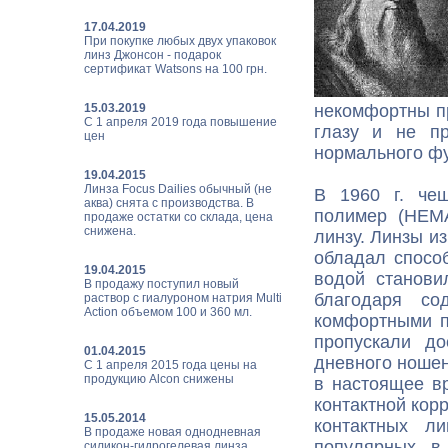
17.04.2019
При покупке любых двух упаковок
линз Джонсон - подарок
сертификат Watsons на 100 грн.
15.03.2019
некомфортны п
С 1 апреля 2019 года повышение
глазу и не п
цен
нормального фу
19.04.2015
Линза Focus Dailies обычный (не
В 1960 г. че
аква) снята с производства. В
полимер (НЕМА
продаже остатки со склада, цена
снижена.
линзу. Линзы и
обладал спосо
19.04.2015
водой станови
В продажу поступил новый
благодаря со
раствор с гиалуроном натрия Multi
Action объемом 100 и 360 мл.
комфортными пр
пропускали до
01.04.2015
дневного ношен
С 1 апреля 2015 года цены на
продукцию Alcon снижены
в настоящее в
контактной кор
15.05.2014
контактных л
В продаже новая однодневная
популярных в
силикон-гидрогелевая линза