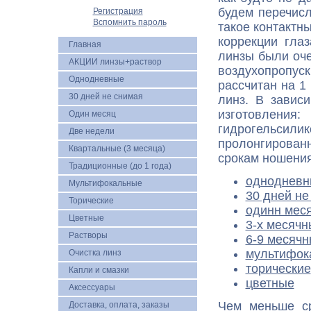
будем перечисл
Регистрация
Вспомнить пароль
такое контактн
коррекции гла
Главная
линзы были оче
АКЦИИ линзы+раствор
воздухопропуск
Однодневные
рассчитан на 1
30 дней не снимая
линз. В завис
изготовлени
Один месяц
гидрогельсили
Две недели
пролонгированн
Квартальные (3 месяца)
срокам ношени
Традиционные (до 1 года)
однодневн
Мультифокальные
30 дней не
Торические
одинн мес
Цветные
3-х месячн
Растворы
6-9 месячн
мультифок
Очистка линз
торические
Капли и смазки
цветные
Аксессуары
Чем меньше с
Доставка, оплата, заказы