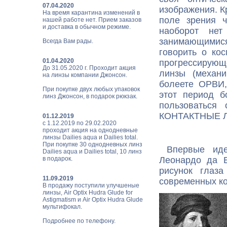
07.04.2020
изображения. К
На время карантина изменений в
поле зрения 
нашей работе нет. Прием заказов
и доставка в обычном режиме.
наоборот нет 
занимающимися
Всегда Вам рады.
говорить о ко
01.04.2020
прогрессирую
До 31.05.2020 г. Проходит акция
линзы (механич
на линзы компании Джонсон.
болеете ОРВИ,
При покупке двух любых упаковок
этот период б
линз Джонсон, в подарок рюкзак.
пользоватьс
КОНТАКТНЫЕ 
01.12.2019
с 1.12.2019 по 29.02.2020
проходит акция на однодневные
линзы Dailies aqua и Dailies total.
При покупке 30 однодневных линз
Впервые идею
Dailies aqua и Dailies total, 10 линз
в подарок.
Леонардо да В
рисунок глаз
11.09.2019
современных ко
В продажу поступили улучшеные
линзы, Air Optix Hudra Glude for
Astigmatism и Air Optix Hudra Glude
мультифокал.
Подробнее по телефону.