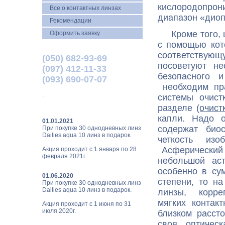
кислородопрон
Все о контактных линзах
диапазон «диопт
Рекомендации
Кроме того, 
Оформить заявку
с помощью кот
соответствую
(050) 682-93-69
посоветуют н
(097) 412-11-33
безопасного 
(093) 690-07-07
необходим пр
.
системы очистк
разделе
(очист
капли. Надо о
01.01.2021
содержат био
При покупке 30 однодневных линз
Dailies aqua 10 линз в подарок.
четкость из
Асферический 
Акция проходит с 1 января по 28
февраля 2021г.
небольшой аст
особенно в су
01.06.2020
степени, то н
При покупке 30 однодневных линз
Dailies aqua 10 линз в подарок.
линзы, корре
мягких контак
Акция проходит с 1 июня по 31
июля 2020г.
близком расст
своя оптическ