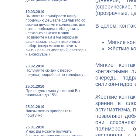
(дневной, ги
диоптриями и радиусом.
(сферические, 
19.03.2010
(прозрачные, ц
Вы можете приобрести нашу
продукцию дешевле сделав это со
своими друзьями и коллегами, для
В целом, конта
этого необходимо объеденить
несколько заказов в один.
Позвоните нам и мы оформим
Мягкие кон
ваши заказы в один акционный
набор. (сюда можно включить
Жёсткие ко
линзы разных диоптрий, растворы
и аксессуары)
Мягкие конта
23.02.2010
Получайте скидки с первой
контактными л
покупки, подробнее по телефону...
очередь, под
силикон-гидрог
25.01.2010
При покупке линз упаковкой Вы
экономите до 15%.
Жесткие контак
зрения в сло
25.01.2010
астигматизма, 
Линзы можно приобретать
позволяют доби
поштучно.
они сохраняю
25.01.2010
полимеров, о
У нас Вы можете получить
кислорода к 
бесплатную консультацию врача-