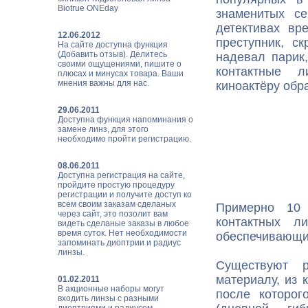
Biotrue ONEday
знаменитых с
детективах вр
12.06.2012
преступник, с
На сайте доступна функция
(Добавить отзыв). Делитесь
надевал парик
своими ощущениями, пишите о
контактные л
плюсах и минусах товара. Ваши
мнения важны для нас.
киноактёру обр
29.06.2011
Доступна функция напоминания о
замене линз, для этого
необходимо пройти регистрацию.
08.06.2011
Доступна регистрация на сайте,
пройдите простую процедуру
регистрации и получите доступ ко
всем своим заказам сделаных
Примерно 10 
через сайт, это позолит вам
контактных л
видеть сделаные заказы в любое
время суток. Нет необходимости
обеспечивающи
запоминать диоптрии и радиус
линзы.
Существуют р
материалу, из 
01.02.2011
В акционные наборы могут
после которо
входить линзы с разными