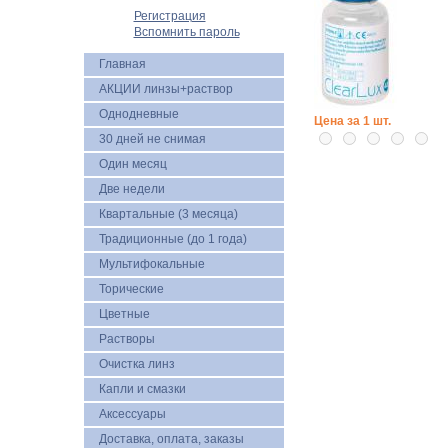
Регистрация
Вспомнить пароль
Главная
АКЦИИ линзы+раствор
Однодневные
Цена за 1 шт.
30 дней не снимая
Один месяц
Две недели
Квартальные (3 месяца)
Традиционные (до 1 года)
Мультифокальные
Торические
Цветные
Растворы
Очистка линз
Капли и смазки
Аксессуары
Доставка, оплата, заказы