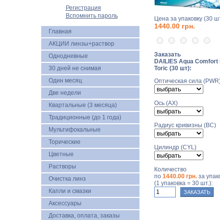
Регистрация
Вспомнить пароль
Цена за упаковку (30 шт
1440.00 грн.
Главная
АКЦИИ линзы+раствор
Заказать
Однодневные
DAILIES Aqua Comfort 
30 дней не снимая
Toric (30 шт):
Один месяц
Оптическая сила (PWR
Две недели
Ось (AX)
Квартальные (3 месяца)
Традиционные (до 1 года)
Радиус кривизны (BC)
Мультифокальные
Торические
Цилиндр (CYL)
Цветные
Растворы
Количество
по
1440.00 грн.
за упак
Очистка линз
(1 упаковка = 30 шт.):
Капли и смазки
Аксессуары
Доставка, оплата, заказы