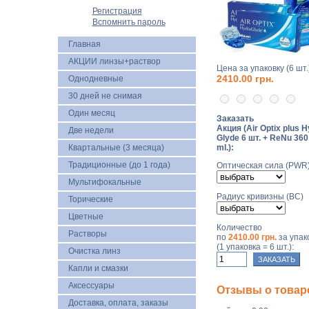
Регистрация
Вспомнить пароль
Главная
АКЦИИ линзы+раствор
Цена за упаковку (6 шт.)
2410.00 грн.
Однодневные
30 дней не снимая
Один месяц
Заказать
Акция (Air Optix plus 
Две недели
Glyde 6 шт. + ReNu 360
Квартальные (3 месяца)
ml.):
Традиционные (до 1 года)
Оптическая сила (PWR
Мультифокальные
Радиус кривизны (BC)
Торические
Цветные
Количество
Растворы
по
2410.00 грн.
за упак
(1 упаковка = 6 шт.):
Очистка линз
Капли и смазки
Аксессуары
Отзывы о товаре 
Доставка, оплата, заказы