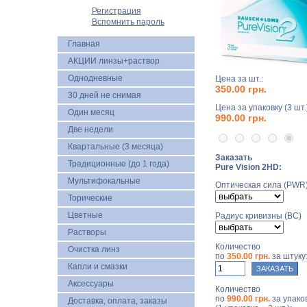
Регистрация
Вспомнить пароль
Главная
АКЦИИ линзы+раствор
Однодневные
Цена за шт.:
350.00 грн.
30 дней не снимая
Цена за упаковку (3 шт.)
Один месяц
990.00 грн.
Две недели
Квартальные (3 месяца)
Заказать
Традиционные (до 1 года)
Pure Vision 2HD:
Мультифокальные
Оптическая сила (PWR
Торические
Цветные
Радиус кривизны (BC)
Растворы
Количество
Очистка линз
по
350.00 грн.
за штуку
Капли и смазки
Аксессуары
Количество
по
990.00 грн.
за упако
Доставка, оплата, заказы