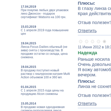
Плюсы:
17.04.2019
В глазу линза 
При покупке любых двух упаковок
Края действите
линз Джонсон - подарок
сертификат Watsons на 100 грн.
Отзыв полезен
15.03.2019
Ответить
С 1 апреля 2019 года повышение
цен
19.04.2015
11 Июня 2012 в 18:
Линза Focus Dailies обычный (не
аква) снята с производства. В
Надежда
продаже остатки со склада, цена
снижена.
Раньше носила 
Очень довольна
19.04.2015
Я вожу автомоб
В продажу поступил новый
раствор с гиалуроном натрия Multi
вечером.
Action объемом 100 и 360 мл.
Плюсы:
Линза не сохнет
01.04.2015
С 1 апреля 2015 года цены на
продукцию Alcon снижены
Отзыв полезен
Ответить
15.05.2014
В продаже новая однодневная
силикон-гидрогелевая линза