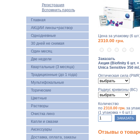
Регистрация
Вспомнить пароль
Главная
АКЦИИ линзы+раствор
Однодневные
Цена за упаковку (6 шт.)
2310.00 грн.
30 дней не снимая
Один месяц
Заказать
Две недели
Акция (Biofinity 6 шт. +
Квартальные (3 месяца)
Unica Sensitive 350 ml.
Традиционные (до 1 года)
Оптическая сила (PWR
Мультифокальные
Радиус кривизны (BC)
Торические
Цветные
Количество
Растворы
по
2310.00 грн.
за упак
(1 упаковка = 6 шт.):
Очистка линз
Капли и смазки
Аксессуары
Отзывы о товаре "
Доставка, оплата, заказы