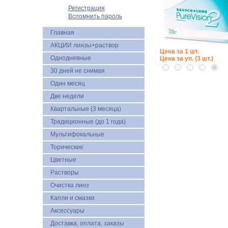
Регистрация
Вспомнить пароль
Главная
АКЦИИ линзы+раствор
Цена за 1 шт.
Однодневные
Цена за уп. (3 шт.)
30 дней не снимая
Один месяц
Две недели
Квартальные (3 месяца)
Традиционные (до 1 года)
Мультифокальные
Торические
Цветные
Растворы
Очистка линз
Капли и смазки
Аксессуары
Доставка, оплата, заказы